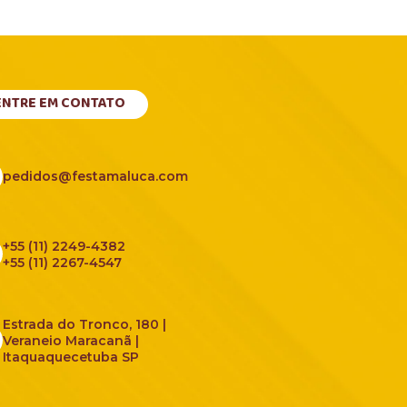
ENTRE EM CONTATO
pedidos@festamaluca.com
+55 (11) 2249-4382
+55 (11) 2267-4547
Estrada do Tronco, 180 |
Veraneio Maracanã |
Itaquaquecetuba SP