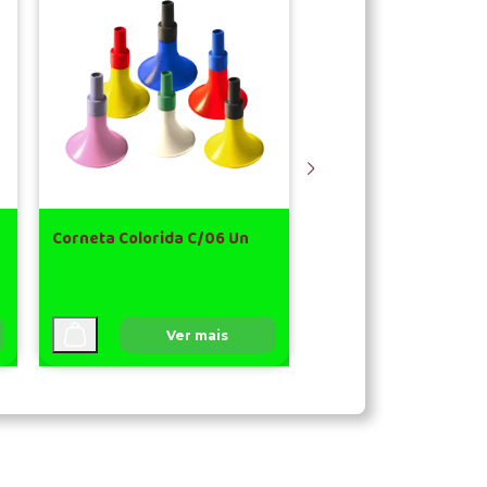
Corneta Colorida C/06 Un
Dinheirinho C/66 Un
Ver mais
Ver ma