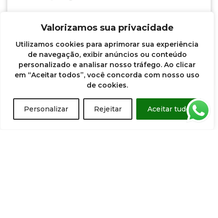
Quadro Decorativo Neon II C/05 Un
Valorizamos sua privacidade
Utilizamos cookies para aprimorar sua experiência
de navegação, exibir anúncios ou conteúdo
personalizado e analisar nosso tráfego. Ao clicar
Ver mais
em “Aceitar todos”, você concorda com nosso uso
de cookies.
Personalizar
Rejeitar
Aceitar tudo