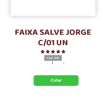
FAIXA SALVE JORGE
C/01 UN
Cód. 1310
-
+
Cotar